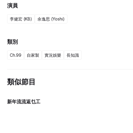
演員
李健宏 (KB)
余逸思 (Yoshi)
類別
Ch.99
自家製
實況娛樂
長知識
類似節目
新年流流返乜工