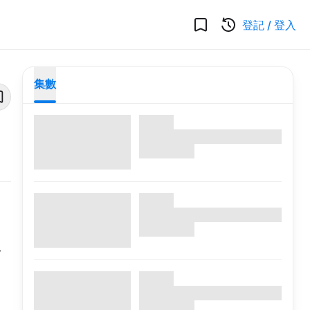
登記
/
登入
集數
，