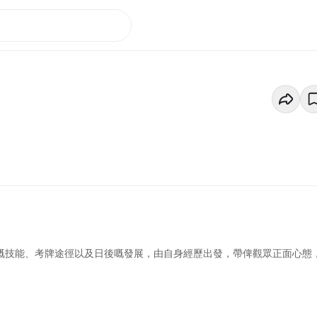
職業嘅技能、考牌途徑以及日後嘅發展，由自身經歷出發，帶俾觀眾正面心態