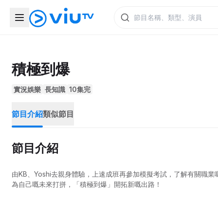
積極到爆
實況娛樂
長知識
10集完
節目介紹
類似節目
節目介紹
由KB、Yoshi去親身體驗，上速成班再參加模擬考試，了解有關
為自己嘅未來打拼，「積極到爆」開拓新嘅出路！