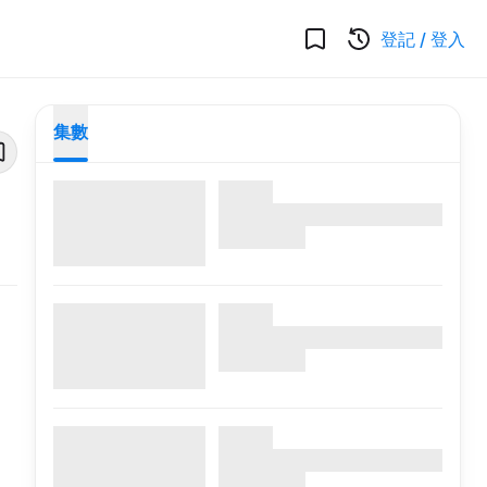
登記
/
登入
集數