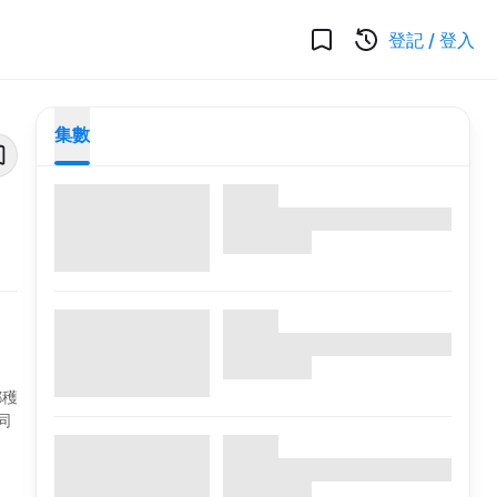
登記
/
登入
集數
都穫
同