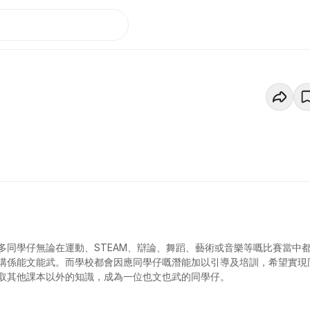
同學仔無論在運動、STEAM、辯論、舞蹈、藝術或⾳樂等嘅⽐賽當中
講係能⽂能武。⽽學校都會因應同學仔嘅潛能加以引導及培訓，希望實現
取其他課本以外的知識，成為⼀位也⽂也武的同學仔。