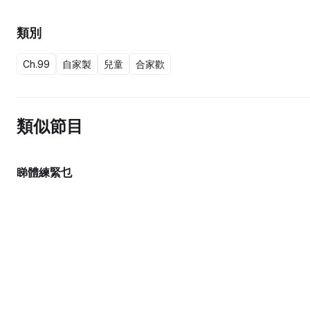
類別
Ch.99
自家製
兒童
合家歡
類似節目
睇體練緊乜