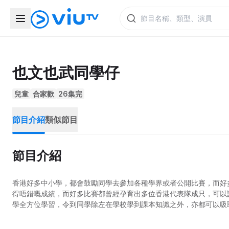
也文也武同學仔
兒童
合家歡
26集完
節目介紹
類似節目
節目介紹
⾹港好多中⼩學，都會⿎勵同學去參加各種學界或者公開⽐賽，⽽好多
得唔錯嘅成績，⽽好多⽐賽都曾經孕育出多位⾹港代表隊成只，可以
學全⽅位學習，令到同學除左在學校學到課本知識之外，亦都可以吸