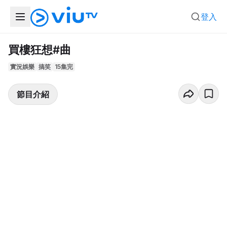
登入
買樓狂想#曲
實況娛樂
搞笑
15集完
節目介紹