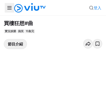
登入
買樓狂想#曲
實況娛樂
搞笑
15集完
節目介紹