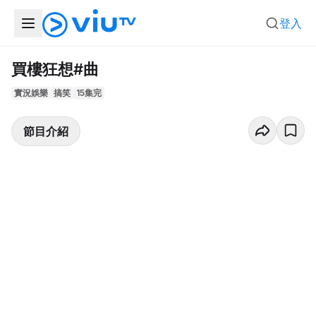
登入
買樓狂想#曲
實況娛樂
搞笑
15集完
節目介紹