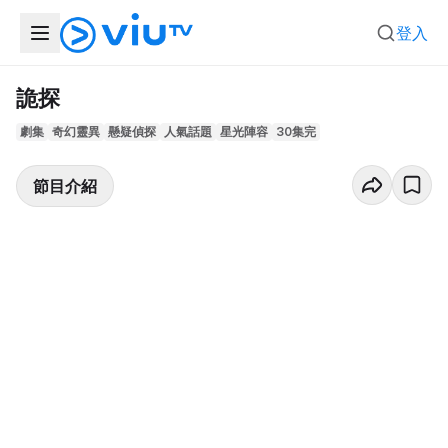
登入
詭探
劇集
奇幻靈異
懸疑偵探
人氣話題
星光陣容
30集完
節目介紹