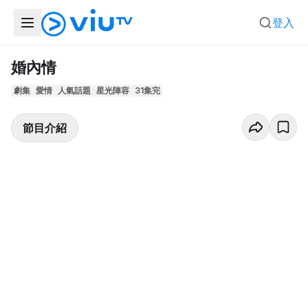
登入
婚內情
劇集
愛情
人氣話題
星光陣容
31集完
節目介紹