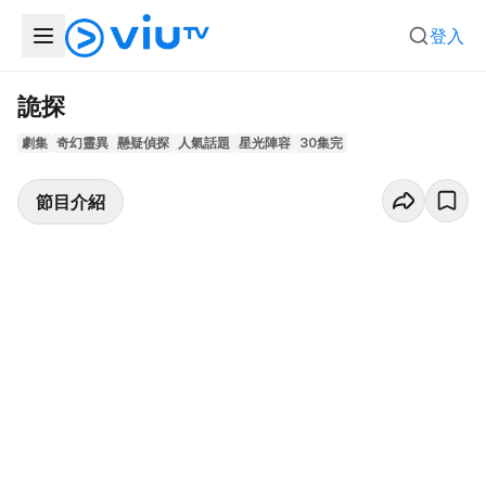
登入
詭探
劇集
奇幻靈異
懸疑偵探
人氣話題
星光陣容
30集完
節目介紹