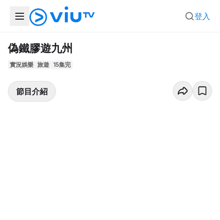
登入
偽鐵膠遊九州
實況娛樂
旅遊
15集完
節目介紹