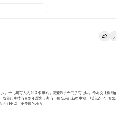
引入。全九州有大約400 個車站，覆蓋幾乎全島所有地區。作為交通樞紐
。最舊的車站有百多年歷史，亦有不斷發展的新型車站。無論是JR、私鐵
眾去到更遠、更美麗的地方。