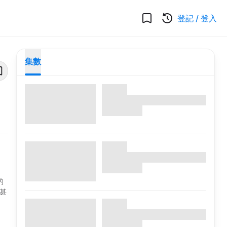
登記
/
登入
集數
的
甚