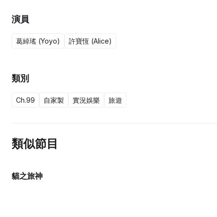
演員
葛綽瑤 (Yoyo)
許寶恆 (Alice)
類別
Ch.99
自家製
實況娛樂
旅遊
類似節目
貓之旅神