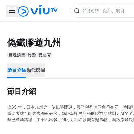
偽鐵膠遊九州
實況娛樂
旅遊
15集完
節目介紹
類似節目
節目介紹
1889 年，日本九州第一條鐵路開通，幾乎與香港同台灣在同一時期
重要大站可能大家都有去過，部份為鄉民服務的隱世小站則人跡罕至
至已廢棄路線，由車站出發，到附近社區發掘有趣事物，讓鐵路帶觀