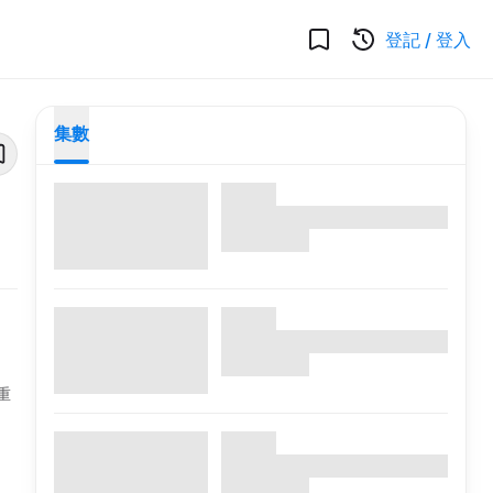
登記
/
登入
集數
重