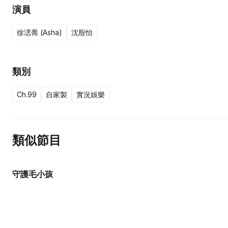
演員
徐㴓喬 (Asha)
沈殷怡
類別
Ch.99
自家製
實況娛樂
類似節目
守護毛小孩