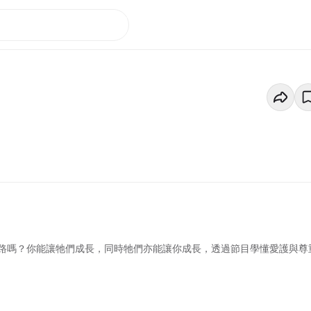
路嗎？你能讓牠們成長，同時牠們亦能讓你成長，透過節目學懂愛護與尊