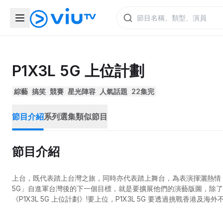
P1X3L 5G 上位計劃
綜藝
搞笑
競賽
星光陣容
人氣話題
22集完
節目介紹
系列選集
類似節目
節目介紹
上台，既代表踏上台灣之旅，同時亦代表踏上舞台，為表演揮灑熱情，此為
5G」自進軍台灣後的下一個目標，就是要擴展他們的演藝版圖，除
《P1X3L 5G 上位計劃》!要上位，P1X3L 5G 要透過挑戰香