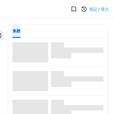
登記
/
登入
集數