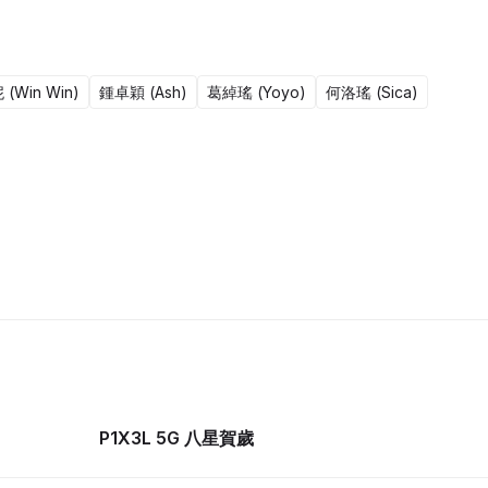
(Win Win)
鍾卓穎 (Ash)
葛綽瑤 (Yoyo)
何洛瑤 (Sica)
1集完
P1X3L 5G 八星賀歲