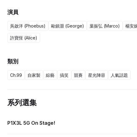
演員
吳啟洋 (Phoebus)
歐鎮灝 (George)
葉振弘 (Marco)
楊安妮 
許寶恆 (Alice)
類別
Ch.99
自家製
綜藝
搞笑
競賽
星光陣容
人氣話題
系列選集
P1X3L 5G On Stage!