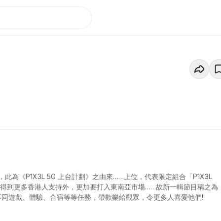
《P1X3L 5G 上台計劃》之由來……上位，代表限定組合「P1X3L
了得到更多香港人支持外，更加要打入東南亞市場……故新一輯節目稱之為
港及海外不同遊戲、體驗、合宿等等任務，帶歡樂給觀眾，令更多人喜愛他們!