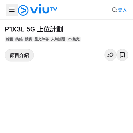
登入
P1X3L 5G 上位計劃
綜藝
搞笑
競賽
星光陣容
人氣話題
22集完
節目介紹