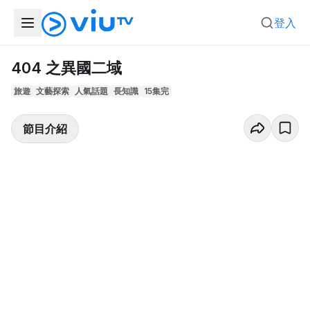
登入
404 之異國二域
旅遊
文藝探索
人氣話題
長知識
15集完
節目介紹