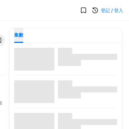
登記
/
登入
集數
原