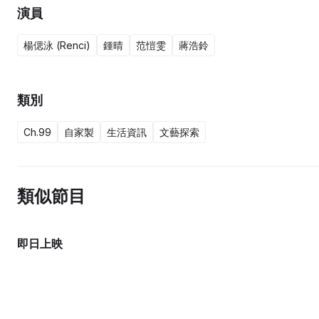
演員
楊偲泳 (Renci)
鍾晴
范愷雯
蔣浩鈴
類別
Ch.99
自家製
生活資訊
文藝探索
類似節目
即日上映