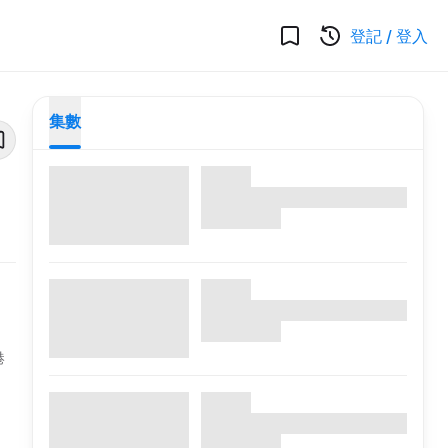
登記
/
登入
集數
港