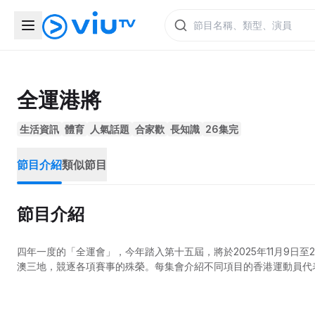
全運港將
生活資訊
體育
人氣話題
合家歡
長知識
26集完
節目介紹
類似節目
節目介紹
四年一度的「全運會」，今年踏入第十五屆，將於2025年11月9日
澳三地，競逐各項賽事的殊榮。每集會介紹不同項目的香港運動員代