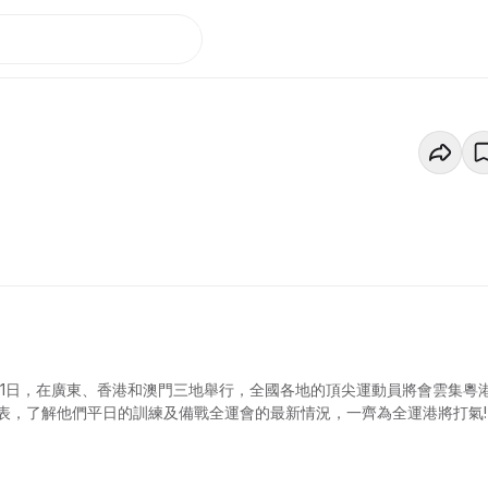
至21日，在廣東、香港和澳門三地舉行，全國各地的頂尖運動員將會雲集粵
表，了解他們平日的訓練及備戰全運會的最新情況，一齊為全運港將打氣!