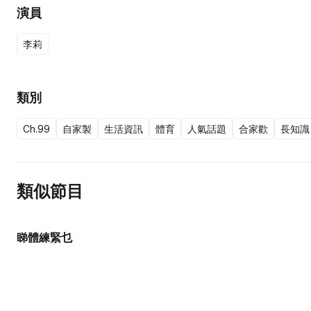
演員
李莉
類別
Ch.99
自家製
生活資訊
體育
人氣話題
合家歡
長知識
類似節目
睇體練緊乜