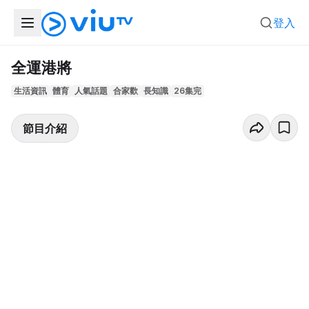
登入
全運港將
生活資訊
體育
人氣話題
合家歡
長知識
26集完
節目介紹