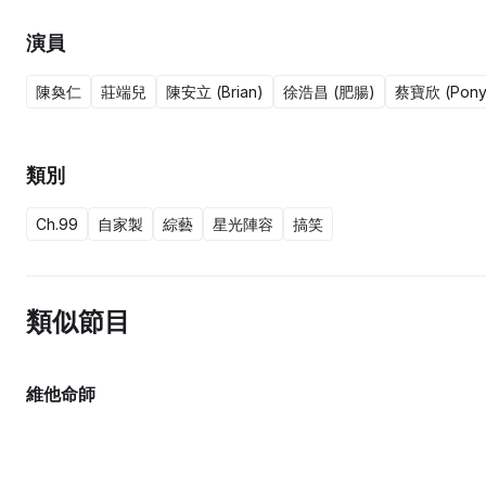
演員
陳奐仁
莊端兒
陳安立 (Brian)
徐浩昌 (肥腸)
蔡寶欣 (Pony
類別
Ch.99
自家製
綜藝
星光陣容
搞笑
類似節目
維他命師