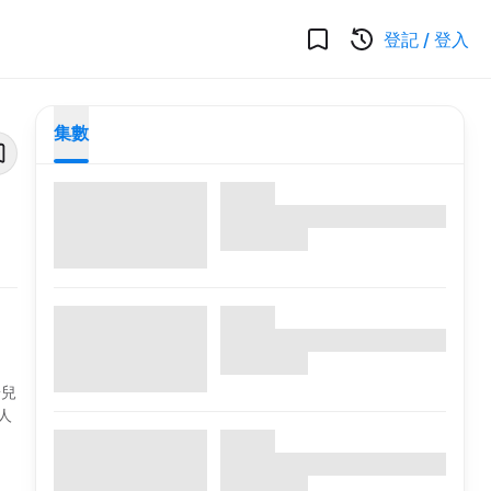
登記
/
登入
集數
端兒
人