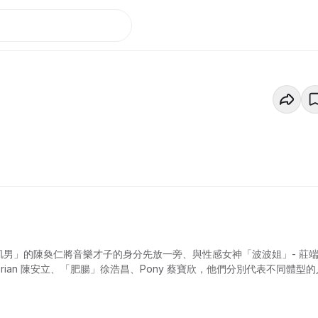
肌男」的陳奐仁將音樂才子的身分先放一旁、與性感女神「波波姐」- 莊
Brian 陳安立、「肥腸」徐浩昌、Pony 蔡寶欣，他們分別代表不同體型的