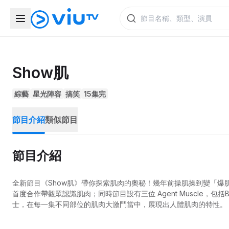
Show肌
綜藝
星光陣容
搞笑
15集完
節目介紹
類似節目
節目介紹
全新節目《Show肌》帶你探索肌肉的奧秘！幾年前操肌操到變「爆
首度合作帶觀眾認識肌肉；同時節目設有三位 Agent Muscle，包括
士，在每一集不同部位的肌肉大激鬥當中，展現出人體肌肉的特性。