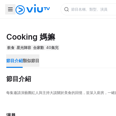
Cooking 媽嫲
飲食
星光陣容
合家歡
40集完
節目介紹
類似節目
節目介紹
每集邀請演藝圈紅人與主持大談關於美食的回憶，並深入廚房，一睹
演員