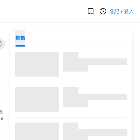
登記
/
登入
集數
既
e