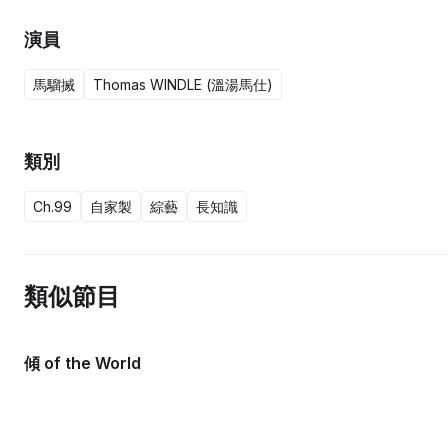
演員
馬騮搣
Thomas WINDLE (溫湯馬仕)
類別
Ch.99
自家製
綜藝
長知識
類似節目
傾 of the World