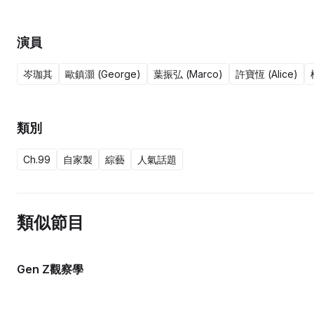
演員
岑珈其
歐鎮灝 (George)
葉振弘 (Marco)
許寶恆 (Alice)
類別
Ch.99
自家製
綜藝
人氣話題
類似節目
Gen Z觀察學