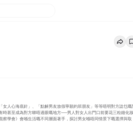
「女人心海底針」、「點解男友放假寧願約班朋友」等等唔明對方諗乜嘅
有時甚至成為對方睇唔過眼嘅地方──男人對女人出門口前要花三粒鐘化
觀察學會》會喺生活嘅不同層面著手，探討男女喺唔同情景下嘅選擇與取