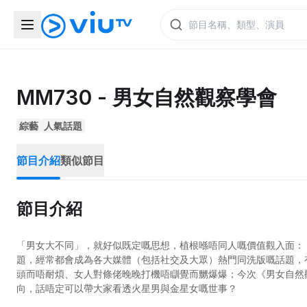
MM730 - 男女自然觀察學會
綜藝
人氣話題
節目介紹
類似節目
節目介紹
「男女大不同」，就好似既定嘅思想，植根喺唔同人嘅價值觀入面：
題，經常都會成為各大媒體（包括社交及大眾）熱門同洗版嘅話題，
頭而唔耐煩、女人對條佬晚晚打機唔瞓覺而嬲爆爆；今次《男女自然
向，話唔定可以帶大家看透火星男與金星女嘅世事？