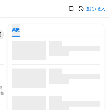
登記
/
登入
集數
問
妝整