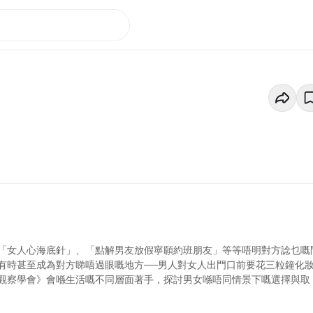
「女人心海底針」、「點解男友放假寧願約班朋友」等等唔明對方諗乜嘅
有時甚至成為對方睇唔過眼嘅地方──男人對女人出門口前要花三粒鐘化
觀察學會》會喺生活嘅不同層面著手，探討男女喺唔同情景下嘅選擇與取