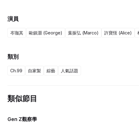
演員
岑珈其
歐鎮灝 (George)
葉振弘 (Marco)
許寶恆 (Alice)
類別
Ch.99
自家製
綜藝
人氣話題
類似節目
Gen Z觀察學