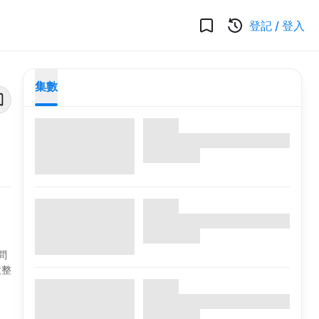
登記
/
登入
集數
問
妝整