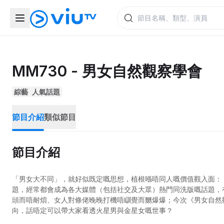
MM730 - 男女自然觀察學會
綜藝
人氣話題
節目介紹
類似節目
節目介紹
「男女大不同」，就好似既定嘅思想，植根喺唔同人嘅價值觀入面：
題，經常都會成為各大媒體（包括社交及大眾）熱門同洗版嘅話題，
頭而唔耐煩、女人對條佬晚晚打機唔瞓覺而嬲爆爆；今次《男女自然
向，話唔定可以帶大家看透火星男與金星女嘅世事？