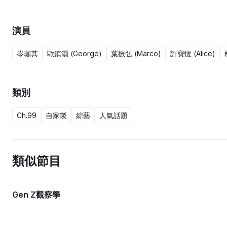
演員
岑珈其
歐鎮灝 (George)
葉振弘 (Marco)
許寶恆 (Alice)
類別
Ch.99
自家製
綜藝
人氣話題
類似節目
Gen Z觀察學