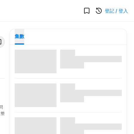
登記
/
登入
集數
問
妝整