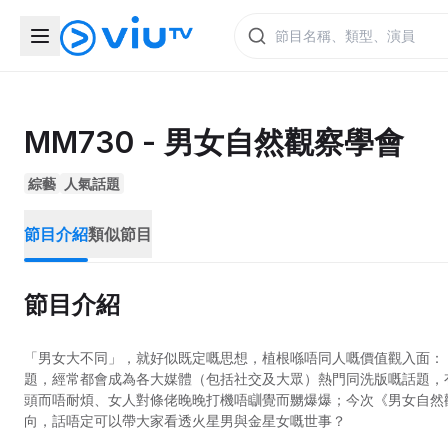
MM730 - 男女自然觀察學會
綜藝
人氣話題
節目介紹
類似節目
節目介紹
「男女大不同」，就好似既定嘅思想，植根喺唔同人嘅價值觀入面：
題，經常都會成為各大媒體（包括社交及大眾）熱門同洗版嘅話題，
頭而唔耐煩、女人對條佬晚晚打機唔瞓覺而嬲爆爆；今次《男女自然
向，話唔定可以帶大家看透火星男與金星女嘅世事？