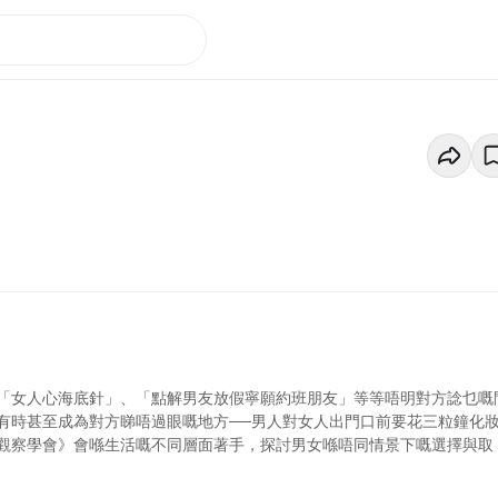
「女人心海底針」、「點解男友放假寧願約班朋友」等等唔明對方諗乜嘅
有時甚至成為對方睇唔過眼嘅地方──男人對女人出門口前要花三粒鐘化
觀察學會》會喺生活嘅不同層面著手，探討男女喺唔同情景下嘅選擇與取