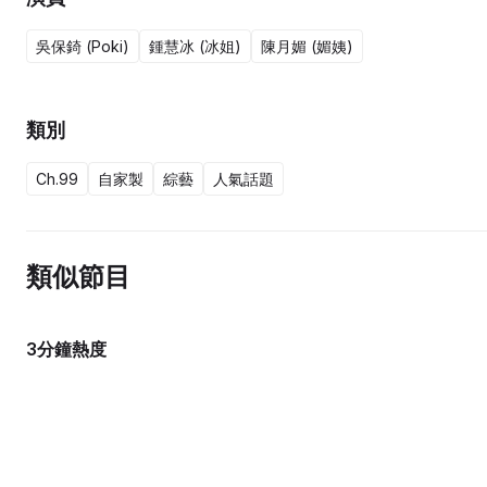
吳保錡 (Poki)
鍾慧冰 (冰姐)
陳月媚 (媚姨)
類別
Ch.99
自家製
綜藝
人氣話題
類似節目
3分鐘熱度