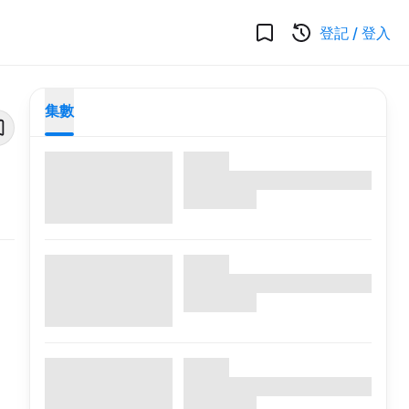
登記
/
登入
集數