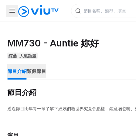
MM730 - Auntie 妳好
綜藝
人氣話題
節目介紹
類似節目
節目介紹
透過節目比年青一輩了解下姨姨們嘅世界究竟係點樣、鍾意啲乜嘢、
演員