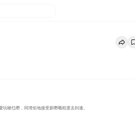
愛玩啲乜嘢，同埋佢地接受新嘢嘅程度去到邊。