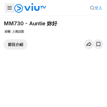
登入
MM730 - Auntie 妳好
綜藝
人氣話題
節目介紹