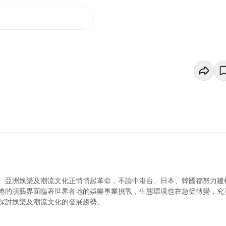
。亞洲娛樂及潮流文化正悄悄起革命，不論中港台、日本、韓國都努力建
港的演藝界面臨著世界各地的娛樂事業挑戰，生態環境也在急促轉變，究
探討娛樂及潮流文化的發展趨勢。