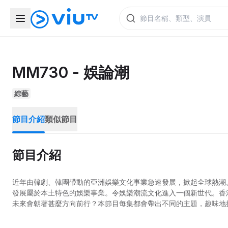
MM730 - 娛論潮
綜藝
節目介紹
類似節目
節目介紹
近年由韓劇、韓團帶動的亞洲娛樂文化事業急速發展，掀起全球熱潮
發展屬於本土特色的娛樂事業。令娛樂潮流文化進入一個新世代。香
未來會朝著甚麼方向前行？本節目每集都會帶出不同的主題，趣味地