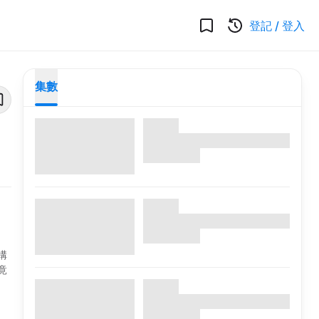
登記
/
登入
集數
構
竟