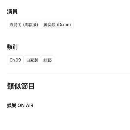
演員
袁詩向 (馬騮搣)
黃奕晨 (Dixon)
類別
Ch.99
自家製
綜藝
類似節目
娛樂 ON AIR