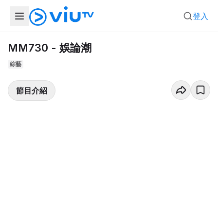
登入
MM730 - 娛論潮
綜藝
節目介紹