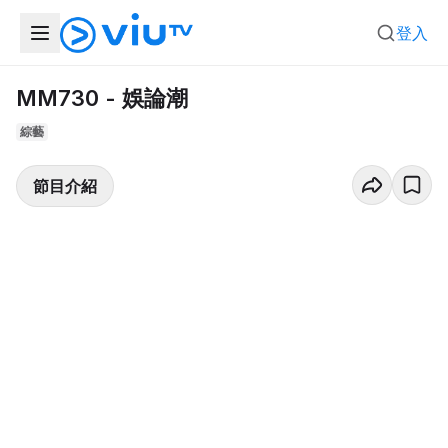
登入
MM730 - 娛論潮
綜藝
節目介紹