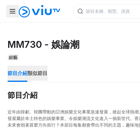
MM730 - 娛論潮
綜藝
節目介紹
類似節目
節目介紹
近年由韓劇、韓團帶動的亞洲娛樂文化事業急速發展，掀起全球熱潮
發展屬於本土特色的娛樂事業。令娛樂潮流文化進入一個新世代。香
未來會朝著甚麼方向前行？本節目每集都會帶出不同的主題，趣味地