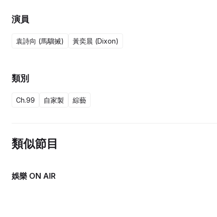
演員
袁詩向 (馬騮搣)
黃奕晨 (Dixon)
類別
Ch.99
自家製
綜藝
類似節目
娛樂 ON AIR