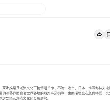
。亞洲娛樂及潮流文化正悄悄起革命，不論中港台、日本、韓國都努力建
港的演藝界面臨著世界各地的娛樂事業挑戰，生態環境也在急促轉變，究
探討娛樂及潮流文化的發展趨勢。