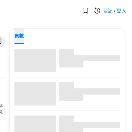
登記
/
登入
集數
構
竟