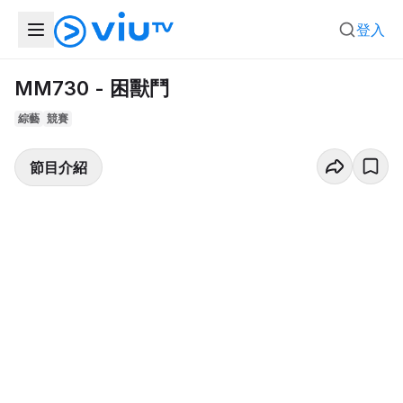
登入
MM730 - 困獸鬥
綜藝
競賽
節目介紹