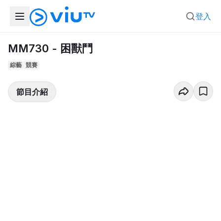
登入
MM730 - 困獸鬥
綜藝
競賽
節目介紹