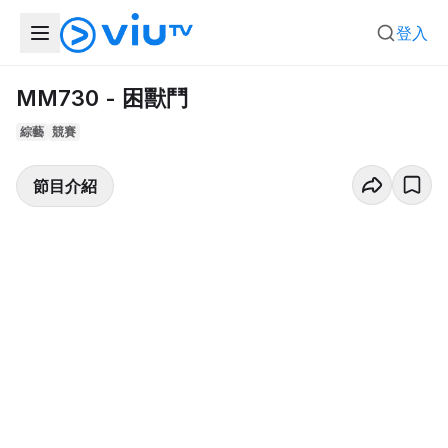
登入
MM730 - 困獸鬥
綜藝
競賽
節目介紹