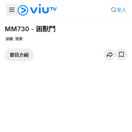
登入
MM730 - 困獸鬥
綜藝
競賽
節目介紹