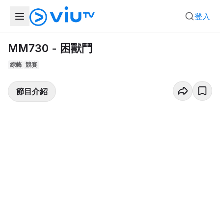
登入
MM730 - 困獸鬥
綜藝
競賽
節目介紹