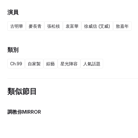
演員
古明華
麥長青
張松枝
袁富華
徐威信 (艾威)
敖嘉年
類別
Ch.99
自家製
綜藝
星光陣容
人氣話題
類似節目
調教你MIRROR