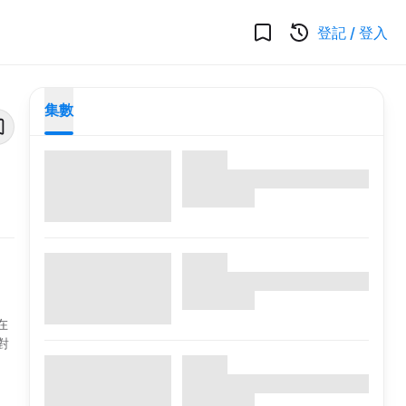
登記
/
登入
集數
在
對