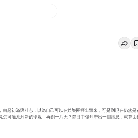
叔，由起初滿懷壯志，以為自己可以在娛樂圈捱出頭來，可是到現在仍然是
竟怎可適應到新的環境，再創一片天？節目中強烈帶出一個訊息，就算面