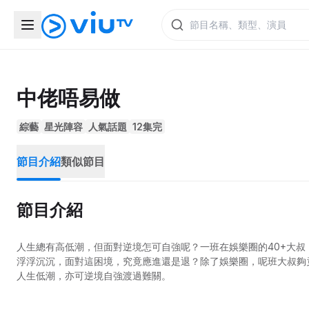
中佬唔易做
綜藝
星光陣容
人氣話題
12集完
節目介紹
類似節目
節目介紹
人生總有高低潮，但面對逆境怎可自強呢？一班在娛樂圈的40+大
浮浮沉沉，面對這困境，究竟應進還是退？除了娛樂圈，呢班大叔夠
人生低潮，亦可逆境自強渡過難關。