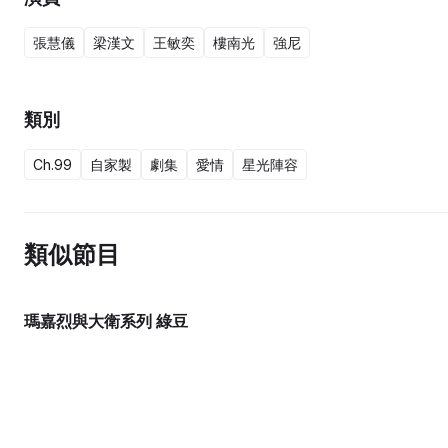
張慧儀
梁漢文
王敏奕
樓南光
強尼
類別
Ch.99
自家製
劇集
愛情
星光陣容
類似節目
瑪嘉烈與大衛系列 綠豆