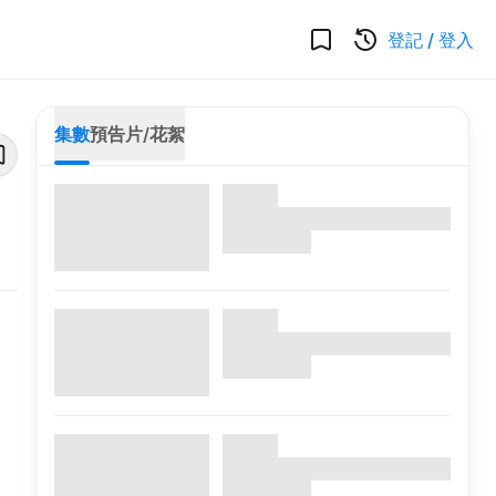
登記
/
登入
集數
預告片/花絮