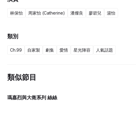
林保怡
周家怡 (Catherine)
潘燦良
廖碧兒
湯怡
類別
Ch.99
自家製
劇集
愛情
星光陣容
人氣話題
類似節目
瑪嘉烈與大衛系列 絲絲