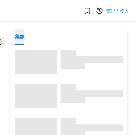
登記
/
登入
集數