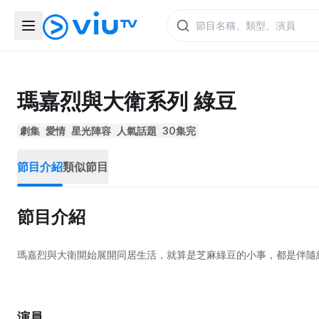
瑪嘉烈與大衛系列 綠豆
劇集
愛情
星光陣容
人氣話題
30集完
節目介紹
類似節目
節目介紹
瑪嘉烈與大衛開始展開同居生活，就算是芝麻綠豆的小事，都是伴隨
演員