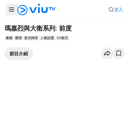
登入
瑪嘉烈與大衛系列: 前度
劇集
愛情
星光陣容
人氣話題
30集完
節目介紹