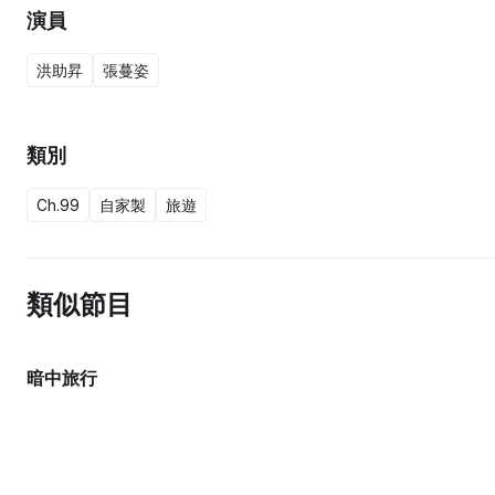
演員
洪助昇
張蔓姿
類別
Ch.99
自家製
旅遊
類似節目
暗中旅行