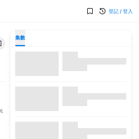
登記
/
登入
集數
民