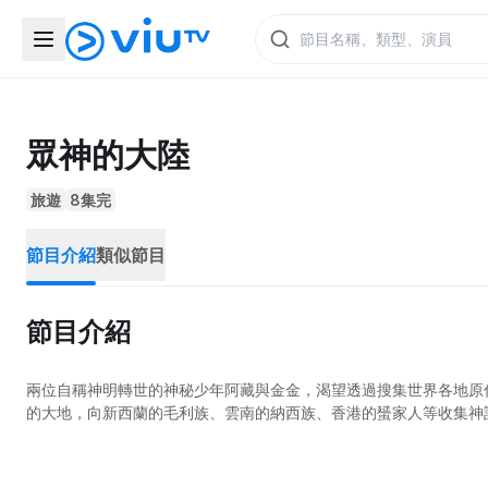
眾神的大陸
旅遊
8集完
節目介紹
類似節目
節目介紹
兩位自稱神明轉世的神秘少年阿藏與金金，渴望透過搜集世界各地原
的大地，向新西蘭的毛利族、雲南的納西族、香港的蜑家人等收集神