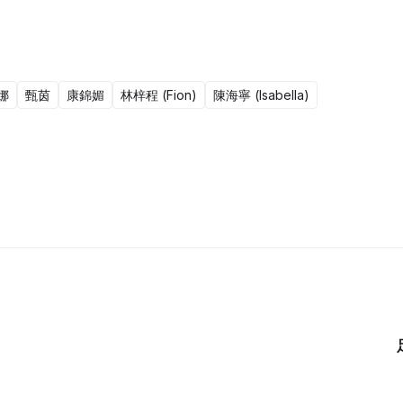
娜
甄茵
康錦媚
林梓程 (Fion)
陳海寧 (Isabella)
59集完