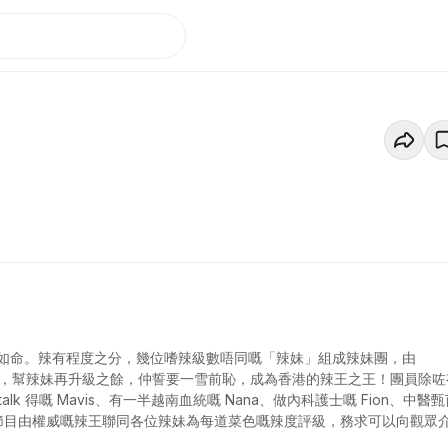
如命。辣有程度之分，幾位嗜辣級數唔同嘅「辣妹」組成辣妹團，由
辣料理，幫辣妹再升級之餘，仲誓要一雪前恥，成為香港的辣王之王！團員除咗
alk 得嘅 Mavis、有一半越南血統嘅 Nana、做內科護士嘅 Fion、中醫
佢。節目由權威嘅辣王聯同各位辣妹為每道菜色嘅辣度評級，務求可以向觀眾
嘅挑戰者，都可以搵到啱心水嘅辣食。