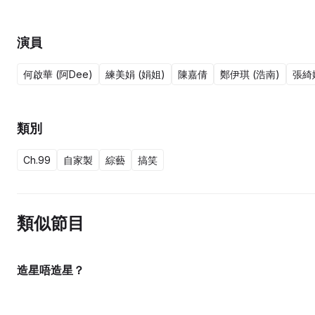
演員
何啟華 (阿Dee)
練美娟 (娟姐)
陳嘉倩
鄭伊琪 (浩南)
張綺
類別
Ch.99
自家製
綜藝
搞笑
類似節目
造星唔造星？