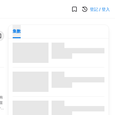
登記
/
登入
集數
有
甄茵
介