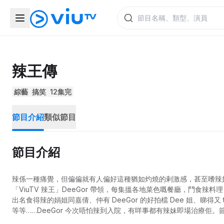
辣王傳
綜藝
搞笑
12集完
節目介紹
類似節目
節目介紹
辣係一種痛覺，但偏偏就有人偏好這種猶如灼燒的剌激感，甚至嗜辣
「ViuTV 辣王」DeeGor 帶領，每集搵各地菜色嘅餐廳，鬥食
出名食得辣的娟姐同嘉倩、仲有 DeeGor 的好拍檔 Dee 姐、睇得又 t
等等……DeeGor 今次唔怕辣到入院，有咩事都有辣妹即場治療
紹唔同辣度嘅菜色。 無論享受十小辣嘅初心者，定係心儀終極辣度