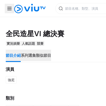
全民造星VI 總決賽
實況娛樂
人氣話題
競賽
節目介紹
系列選集
類似節目
演員
強尼
類別