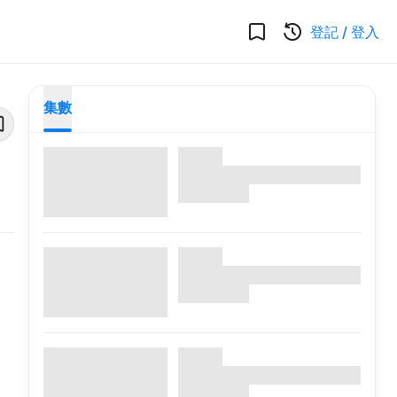
登記
/
登入
集數