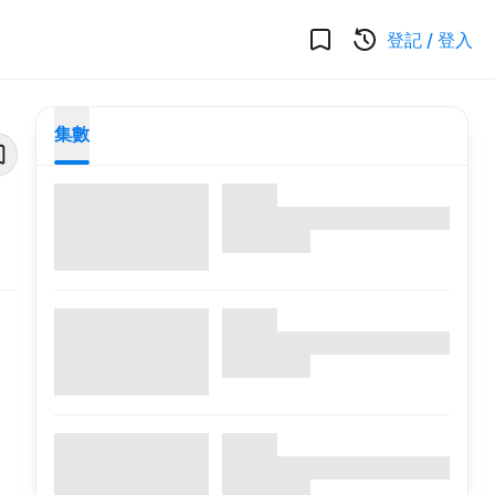
登記
/
登入
集數