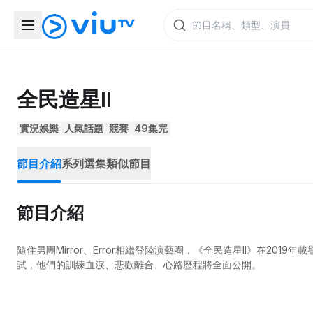
全民造星II
實況娛樂
人氣話題
競賽
49集完
節目介紹
系列選集
類似節目
節目介紹
隨住男團Mirror、Error相繼登陸演藝圈，《全民造星II》在20
試，他們的訓練血淚、悲歡離合、心路歷程將全面公開。