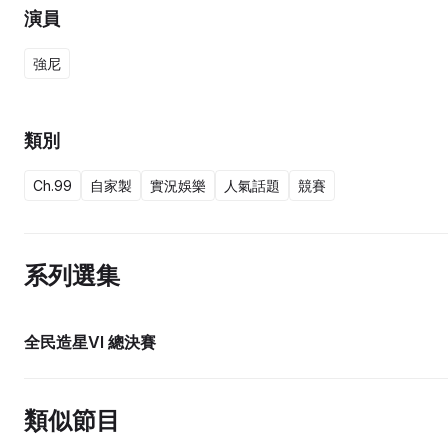
演員
強尼
類別
Ch.99
自家製
實況娛樂
人氣話題
競賽
系列選集
全民造星VI 總決賽
類似節目