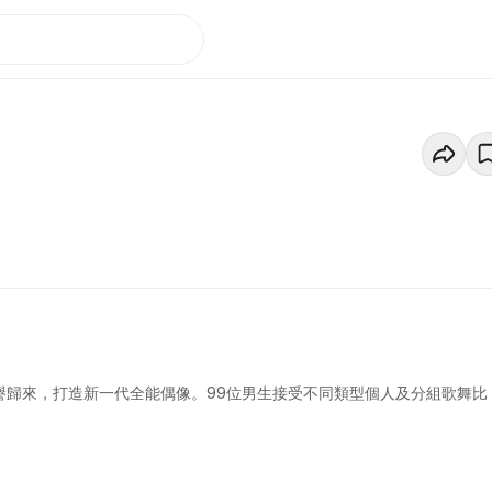
19年載譽歸來，打造新一代全能偶像。99位男生接受不同類型個人及分組歌舞比