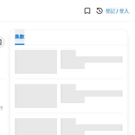
登記
/
登入
集數
行