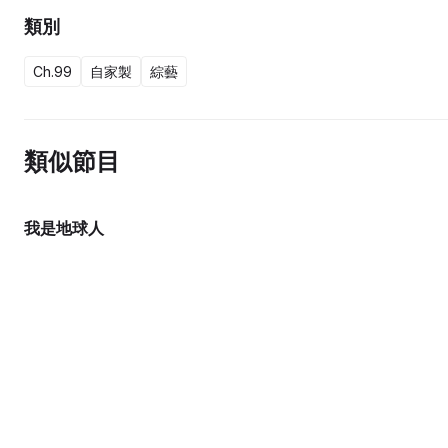
類別
Ch.99
自家製
綜藝
類似節目
我是地球人