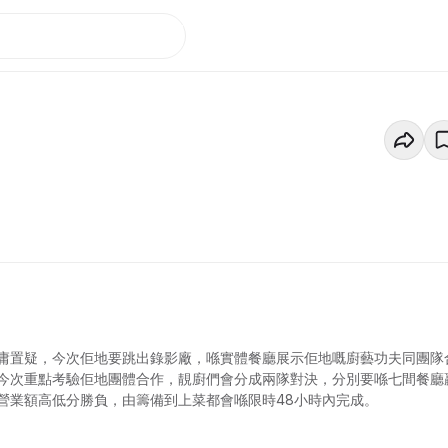
庸置疑，今次佢地要跳出錄影廠，喺實體餐廳展示佢地嘅廚藝功夫同團隊
今次重點考驗佢地團體合作，靚廚們會分成兩隊對決，分別要喺七間餐廳
營業額高低分勝負，由籌備到上菜都會喺限時48小時內完成。