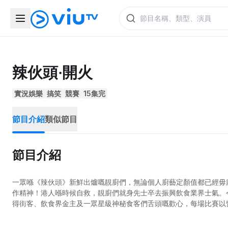
辣伙頭‧開火
實況娛樂
搞笑
競賽
15集完
節目介紹
類似節目
節目介紹
一眾喺《辣伙頭》新鮮出爐嘅靚廚們，無論個人廚藝定顏值都已經毋
作精神！港人喺時候自救，靚廚們就身先士卒去振興飲食業界士氣。
得街客、飲食界金主及一眾星級神秘食客們舌頭嘅歡心，每場比賽以