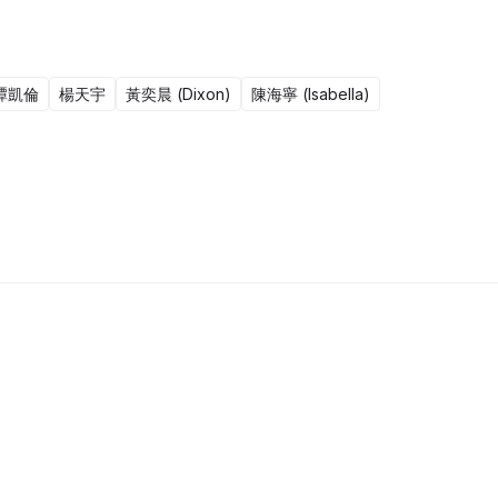
譚凱倫
楊天宇
黃奕晨 (Dixon)
陳海寧 (Isabella)
15