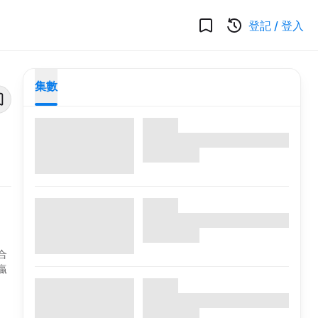
登記
/
登入
集數
合
贏