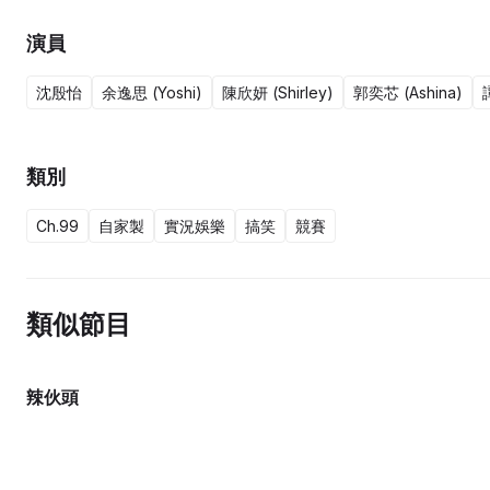
演員
沈殷怡
余逸思 (Yoshi)
陳欣妍 (Shirley)
郭奕芯 (Ashina)
類別
Ch.99
自家製
實況娛樂
搞笑
競賽
類似節目
辣伙頭