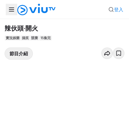
登入
辣伙頭‧開火
實況娛樂
搞笑
競賽
15集完
節目介紹