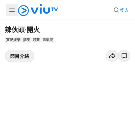
登入
辣伙頭‧開火
實況娛樂
搞笑
競賽
15集完
節目介紹