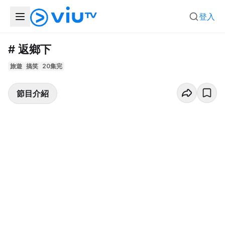
登入
# 返鄉下
旅遊
搞笑
20集完
節目介紹