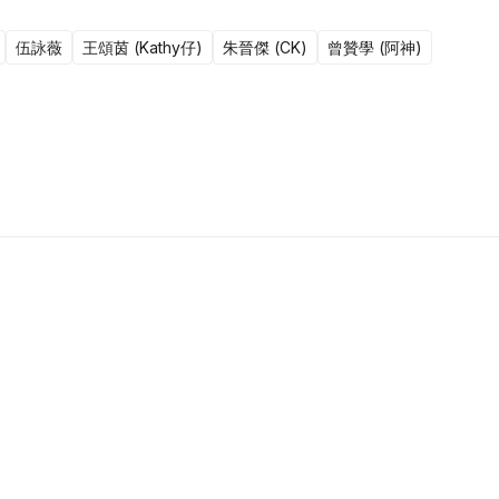
伍詠薇
王頌茵 (Kathy仔)
朱晉傑 (CK)
曾贊學 (阿神)
13