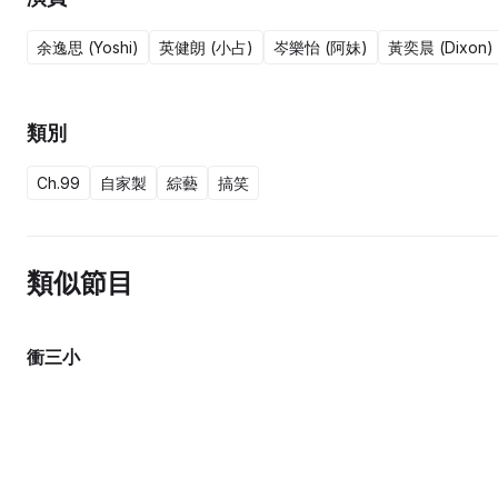
余逸思 (Yoshi)
英健朗 (小占)
岑樂怡 (阿妹)
黃奕晨 (Dixon)
類別
Ch.99
自家製
綜藝
搞笑
類似節目
衝三小