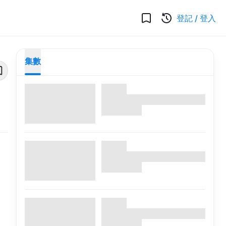
登記
/
登入
集數