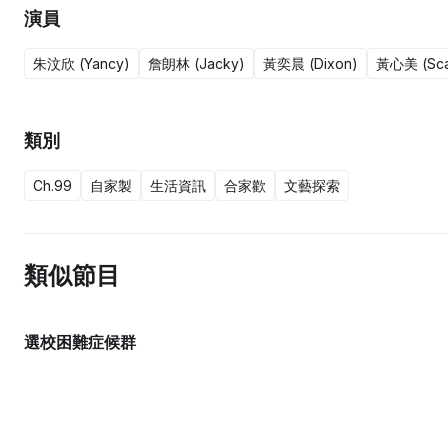
演員
朱汶欣 (Yancy)
詹朗林 (Jacky)
黃奕晨 (Dixon)
黃心美 (Scar
類別
Ch.99
自家製
生活資訊
合家歡
文藝探索
類似節目
選校困難症候群