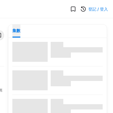
登記
/
登入
集數
舊