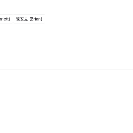
lett)
陳安立 (Brian)
4集