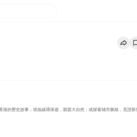
香港的歷史故事；或低碳環保遊，親親大自然；或探索城市脈絡，見證新